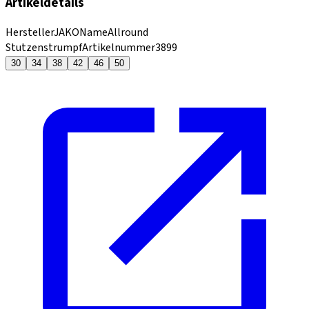
Artikeldetails
Hersteller
JAKO
Name
Allround
Stutzenstrumpf
Artikelnummer
3899
30
34
38
42
46
50