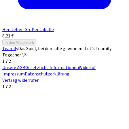
Hersteller-Größentabelle
8,21 €
In den Warenkorb
Teamify
Das Spiel, bei dem alle gewinnen
- Let's Teamify
Together 🚀
1.7.2
Unsere AGB
Gesetzliche Informationen
Widerruf
Impressum
Datenschutzerklärung
Vertrag widerrufen
1.7.2