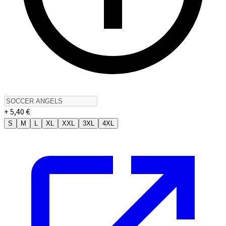
+ 5,40 €
S
M
L
XL
XXL
3XL
4XL