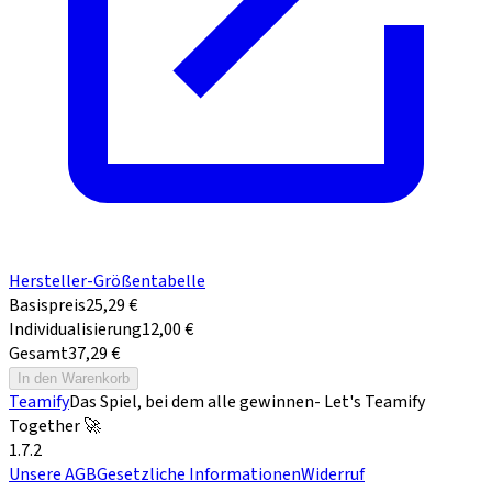
Hersteller-Größentabelle
Basispreis
25,29 €
Individualisierung
12,00 €
Gesamt
37,29 €
In den Warenkorb
Teamify
Das Spiel, bei dem alle gewinnen
- Let's Teamify
Together 🚀
1.7.2
Unsere AGB
Gesetzliche Informationen
Widerruf