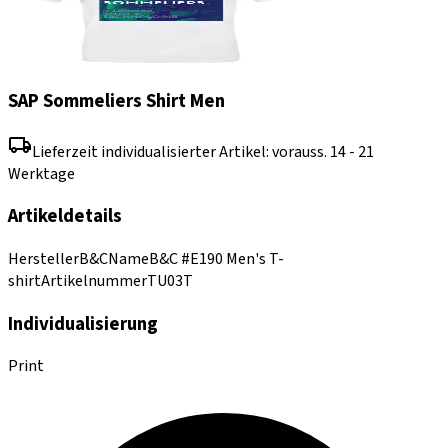
SAP Sommeliers Shirt Men
Lieferzeit individualisierter Artikel: vorauss. 14 - 21
Werktage
Artikeldetails
Hersteller
B&C
Name
B&C #E190 Men's T-
shirt
Artikelnummer
TU03T
Individualisierung
Print