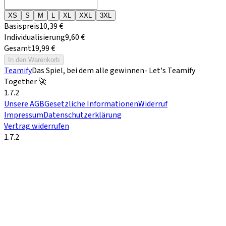
XS
S
M
L
XL
XXL
3XL
Basispreis
10,39 €
Individualisierung
9,60 €
Gesamt
19,99 €
In den Warenkorb
Teamify
Das Spiel, bei dem alle gewinnen
- Let's Teamify
Together 🚀
1.7.2
Unsere AGB
Gesetzliche Informationen
Widerruf
Impressum
Datenschutzerklärung
Vertrag widerrufen
1.7.2